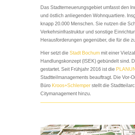
Das Stadterneuerungsgebiet umfasst den Inn
und östlich anliegenden Wohnquartiere. Ins
knapp 20.000 Menschen. Sie nutzen die Sch
Verkehrsinfrastruktur und sonstige Einrichtu
Herausforderungen gegenüber, die für die zu
Hier setzt die
Stadt Bochum
mit einer Vielz
Handlungskonzept (ISEK) gebündelt sind. D
gestartet.
Seit Frühjahr 2016 ist die
PLANU
Stadtteilmanagements beauftragt.
Die Vor-Or
Büro
Kroos+Schlemper
stellt die Stadtteila
Citymanagement hinzu.