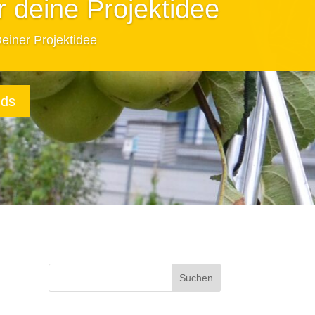
üht WAT!
ft übernehmen