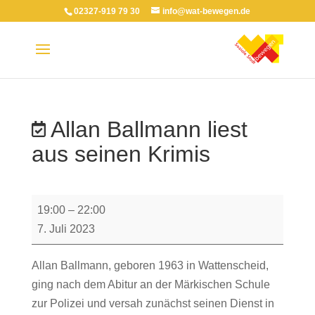
02327-919 79 30
info@wat-bewegen.de
Allan Ballmann liest
aus seinen Krimis
Allan
19:00
–
22:00
Ballmann
7. Juli 2023
liest
aus
Allan Ballmann, geboren 1963 in Wattenscheid,
seinen
ging nach dem Abitur an der Märkischen Schule
Krimis
zur Polizei und versah zunächst seinen Dienst in