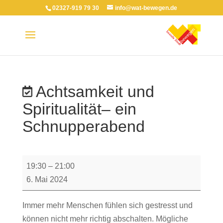
02327-919 79 30
info@wat-bewegen.de
Achtsamkeit und
Spiritualität– ein
Schnupperabend
Achtsamkeit
19:30
–
21:00
und
6. Mai 2024
Spiritualität–
ein
Immer mehr Menschen fühlen sich gestresst und
Schnupperabend
können nicht mehr richtig abschalten. Mögliche