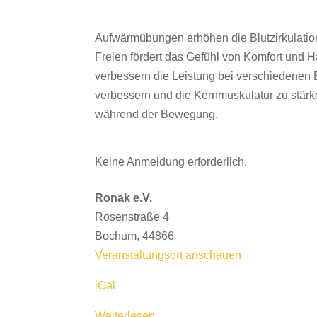
Wohlbefinden
–
Aufwärmübungen erhöhen die Blutzirkulation
Sport-
Freien fördert das Gefühl von Komfort und
und
verbessern die Leistung bei verschiedene
Fitnessübungen
verbessern und die Kernmuskulatur zu stärke
während der Bewegung.
Keine Anmeldung erforderlich.
Ronak e.V.
Rosenstraße 4
Bochum
,
44866
Veranstaltungsort anschauen
iCal
Weiterlesen