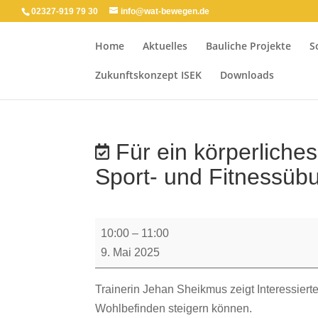
02327-919 79 30
info@wat-bewegen.de
Home
Aktuelles
Bauliche Projekte
S
Zukunftskonzept ISEK
Downloads
Für ein körperliche
Sport- und Fitnessüb
Für
10:00
–
11:00
ein
9. Mai 2025
körperliches
und
Trainerin Jehan Sheikmus zeigt Interessiert
psychisches
Wohlbefinden steigern können.