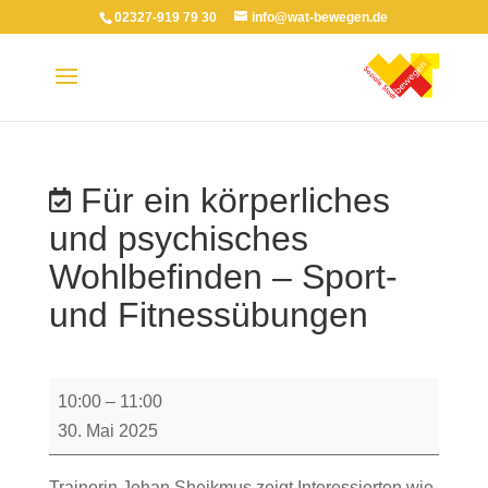
02327-919 79 30
info@wat-bewegen.de
Für ein körperliches
und psychisches
Wohlbefinden – Sport-
und Fitnessübungen
Für
10:00
–
11:00
ein
30. Mai 2025
körperliches
und
Trainerin Jehan Sheikmus zeigt Interessierten wie