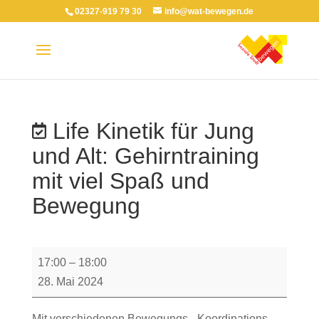
02327-919 79 30
info@wat-bewegen.de
Life Kinetik für Jung
und Alt: Gehirntraining
mit viel Spaß und
Bewegung
Life
17:00
–
18:00
Kinetik
28. Mai 2024
für
Jung
Mit verschiedenen Bewegungs-, Koordinations-