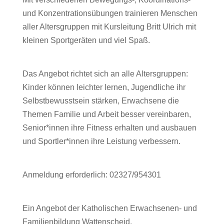
und
und Konzentrationsübungen trainieren Menschen
Alt:
aller Altersgruppen mit Kursleitung Britt Ulrich mit
Gehirntraining
kleinen Sportgeräten und viel Spaß.
mit
viel
Das Angebot richtet sich an alle Altersgruppen:
Spaß
Kinder können leichter lernen, Jugendliche ihr
und
Selbstbewusstsein stärken, Erwachsene die
Bewegung
Themen Familie und Arbeit besser vereinbaren,
Senior*innen ihre Fitness erhalten und ausbauen
und Sportler*innen ihre Leistung verbessern.
Anmeldung erforderlich: 02327/954301
Ein Angebot der Katholischen Erwachsenen- und
Familienbildung Wattenscheid.