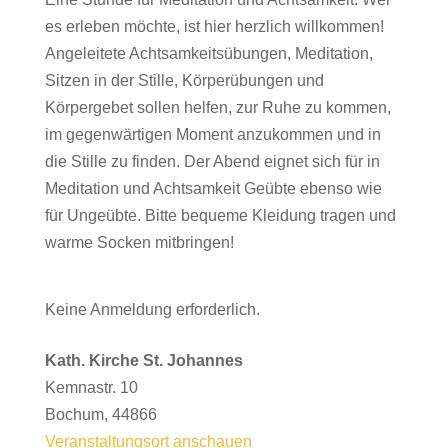
zur
es erleben möchte, ist hier herzlich willkommen!
Ruhe
Angeleitete Achtsamkeitsübungen, Meditation,
kommen
Sitzen in der Stille, Körperübungen und
durch
Körpergebet sollen helfen, zur Ruhe zu kommen,
Meditation
im gegenwärtigen Moment anzukommen und in
und
die Stille zu finden. Der Abend eignet sich für in
Achtsamkeit
Meditation und Achtsamkeit Geübte ebenso wie
für Ungeübte. Bitte bequeme Kleidung tragen und
warme Socken mitbringen!
Keine Anmeldung erforderlich.
Kath. Kirche St. Johannes
Kemnastr. 10
Bochum
,
44866
Veranstaltungsort anschauen