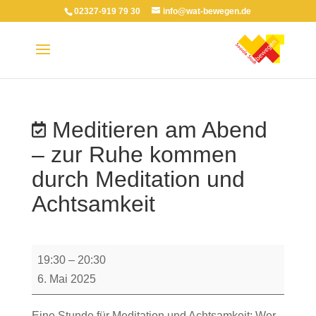
02327-919 79 30
info@wat-bewegen.de
Meditieren am Abend
– zur Ruhe kommen
durch Meditation und
Achtsamkeit
Meditieren
19:30
–
20:30
am
6. Mai 2025
Abend
–
Eine Stunde für Meditation und Achtsamkeit: Wer